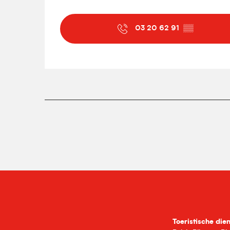
03 20 62 91
▒▒
Toeristische die