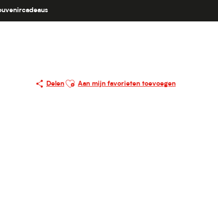
ouvenircadeaus
Ajouter aux favoris
Delen
Aan mijn favorieten toevoegen