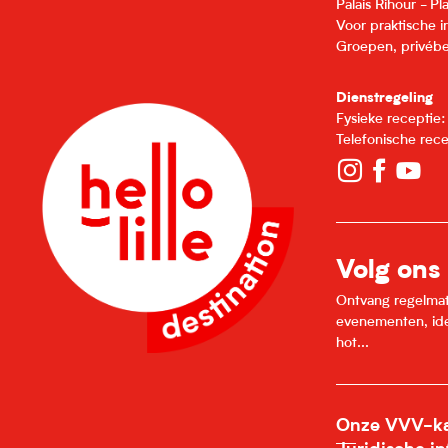
Palais Rihour - P
Voor praktische 
Groepen, privébe
Dienstregeling
Fysieke receptie
Telefonische rec
Volg ons
Ontvang regelmatig
evenementen, idee
hot...
Onze VVV-ka