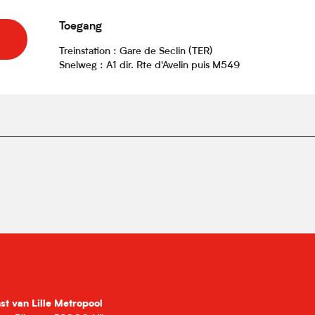
Toegang
Toegang
Treinstation : Gare de Seclin (TER)
Snelweg : A1 dir. Rte d'Avelin puis M549
nst van Lille Metropool