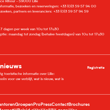
lace Rihour - 59000 Lille
informatie, bezoeken en reserveringen: +33 (0)3 59 57 94 00
zoeken, partners en leveranciers: +33 (0)3 59 57 94 59
: 7 dagen per week van 10u tot 17u30
eptie: maandag tot zondag (behalve feestdagen) van 10u tot 17u30
 nieuws
Registratie
 toeristische informatie over Lille:
ën voor uw verblijf, wat is nieuw, wat is
ntoren
Groepen
Pro
Press
Contact
Brochures