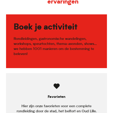
ervaringen
Etika Spirulina
Vivez Mobilité
LAST COBBLE
La Dame Jeanne
Little Suite
Boek je activiteit
Tissel
La Ferme des Frères Côtes
Rondleidingen, gastronomische wandelingen,
workshops, speurtochten, thema-avonden, shows…
we hebben 1001 manieren om de bestemming te
beleven!
Favorieten
Hier zijn onze favorieten voor een complete
rondleiding door de stad, het belfort en Oud Lille.