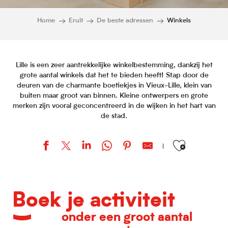
Home
Eruit
De beste adressen
Winkels
Lille is een zeer aantrekkelijke winkelbestemming, dankzij het
grote aantal winkels dat het te bieden heeft! Stap door de
deuren van de charmante boetiekjes in Vieux-Lille, klein van
buiten maar groot van binnen. Kleine ontwerpers en grote
merken zijn vooral geconcentreerd in de wijken in het hart van
de stad.
Ajouter aux favor
Coloft
Sélectour - Génération Voyages
Boek je activiteit
Le berceau de location
Arcade Evenements
onder een groot aantal
La Cyclerie Roubaisienne