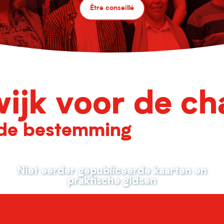
Être conseillé
ijk voor de c
de bestemming
Niet eerder gepubliceerde kaarten en
praktische gidsen