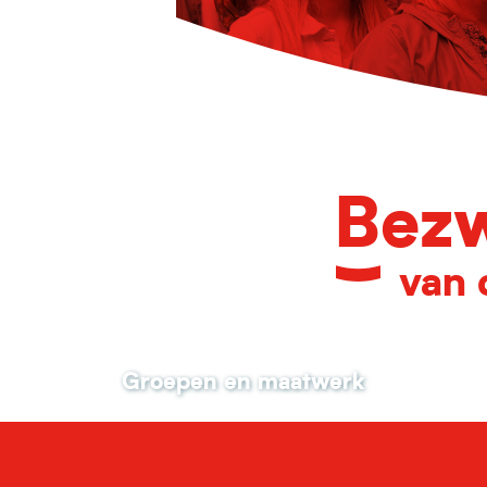
Bezw
van 
Groepen en maatwerk