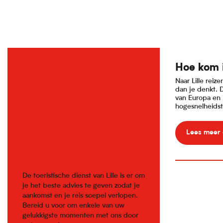
Hoe kom 
Ideeën voor
Naar Lille reiz
dan je denkt. D
uitstapj
van Europa en 
hogesnelheidstr
es
Lees meer 
De toeristische dienst van Lille is er om
je het beste advies te geven zodat je
aankomst en je reis soepel verlopen.
Bereid u voor om enkele van uw
gelukkigste momenten met ons door