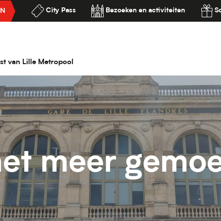
City Pass
Bezoeken en activiteiten
S
EN
ilité
st van Lille Metropool
met meer gemoe