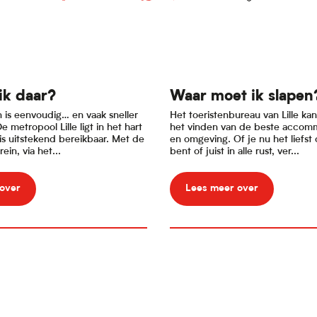
ik daar?
Waar moet ik slapen
en is eenvoudig… en vaak sneller
Het toeristenbureau van Lille kan
e metropool Lille ligt in het hart
het vinden van de beste accommo
is uitstekend bereikbaar. Met de
en omgeving. Of je nu het liefst 
ein, via het...
bent of juist in alle rust, ver...
over
Lees meer over