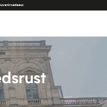
ouvenircadeaus
dsrust