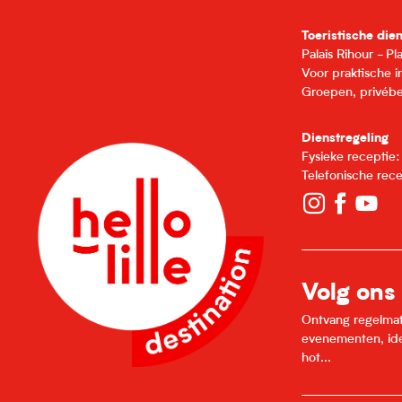
Toeristische die
Palais Rihour - P
Voor praktische 
Groepen, privébe
Dienstregeling
Fysieke receptie
Telefonische rec
Volg ons
Ontvang regelmatig
evenementen, idee
hot...