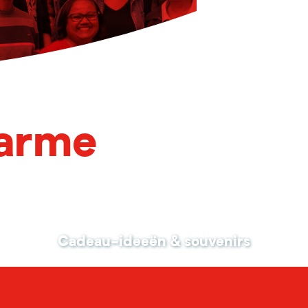
harme
Cadeau-ideeën & souvenirs