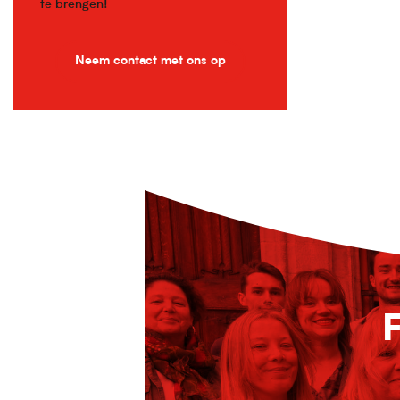
te brengen!
Neem contact met ons op
F