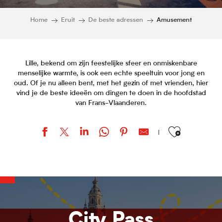
Home
Eruit
De beste adressen
Amusement
Lille, bekend om zijn feestelijke sfeer en onmiskenbare
menselijke warmte, is ook een echte speeltuin voor jong en
oud. Of je nu alleen bent, met het gezin of met vrienden, hier
vind je de beste ideeën om dingen te doen in de hoofdstad
van Frans-Vlaanderen.
Ajouter aux favor
Golf le Vert Parc
Stab Vélodrome
Le Grand Mix
Le Petrouchka
Inoui VR
City Pass
Ateliers d'Art-Galerie Les jARTdins de Sabila