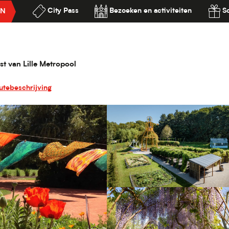
City Pass
Bezoeken en activiteiten
S
EN
en en tuinen
Mosaïc - Le jardin des cultures
ilité
s
st van Lille Metropool
utebeschrijving