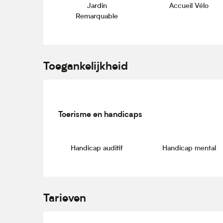
Jardin
Accueil Vélo
Remarquable
Toegankelijkheid
Toerisme en handicaps
Toerisme en handicaps
Handicap auditif
Handicap mental
Tarieven