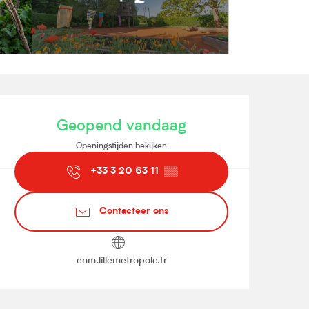
Openingstijden en contact
Geopend vandaag
Openingstijden bekijken
+33 3 20 63 11
▒▒
Contacteer ons
enm.lillemetropole.fr