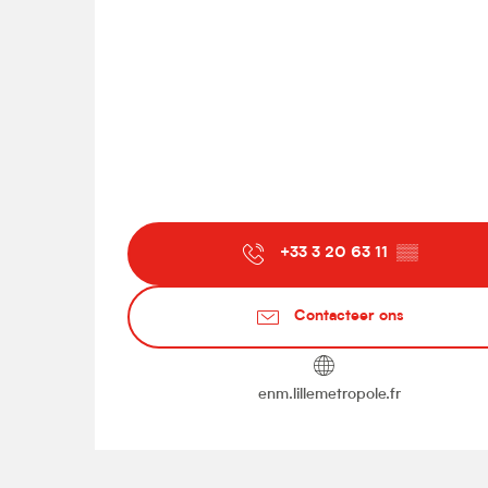
+33 3 20 63 11
▒▒
Contacteer ons
enm.lillemetropole.fr