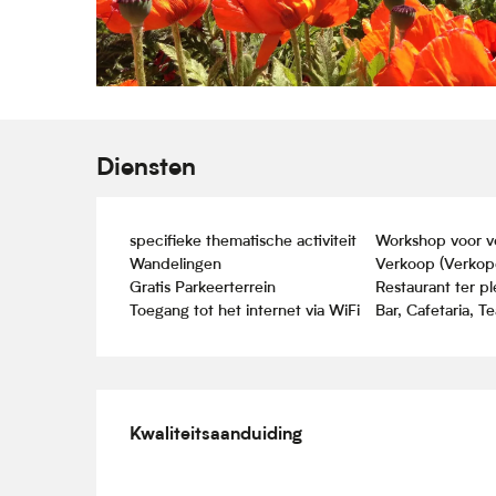
Diensten
specifieke thematische activiteit
Workshop voor v
Wandelingen
Verkoop (Verkop
Gratis Parkeerterrein
Restaurant ter p
Toegang tot het internet via WiFi
Bar, Cafetaria, T
Dienstverlening
Kwaliteitsaanduiding
Kwaliteitsaanduiding