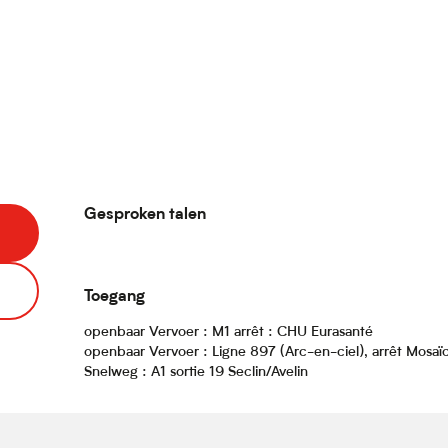
Gesproken talen
Gesproken talen
Toegang
Toegang
openbaar Vervoer : M1 arrêt : CHU Eurasanté
openbaar Vervoer : Ligne 897 (Arc-en-ciel), arrêt Mosaï
Snelweg : A1 sortie 19 Seclin/Avelin