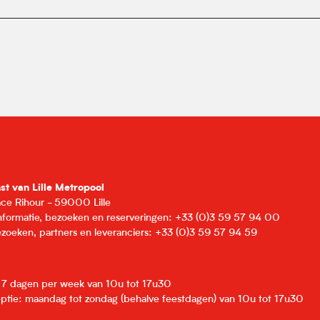
nst van Lille Metropool
lace Rihour - 59000 Lille
informatie, bezoeken en reserveringen: +33 (0)3 59 57 94 00
zoeken, partners en leveranciers: +33 (0)3 59 57 94 59
: 7 dagen per week van 10u tot 17u30
eptie: maandag tot zondag (behalve feestdagen) van 10u tot 17u30