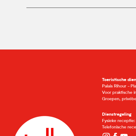
Toeristische die
Palais Rihour - P
Voor praktische 
Groepen, privébe
Dienstregeling
Fysieke receptie
Telefonische rec