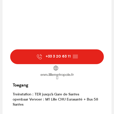
+33 3 20 63 11
▒▒
enm.lillemetropole.fr
Toegang
Toegang
Treinstation : TER jusqu'à Gare de Santes
openbaar Vervoer : M1 Lille CHU Eurasanté + Bus 58
Santes