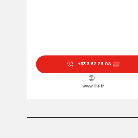
+33 3 62 26 08
▒▒
www.lille.fr