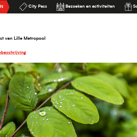
City Pass
Bezoeken en activiteiten
S
EN
en en tuinen
Jardin des Plantes
ilité
st van Lille Metropool
ebeschrijving