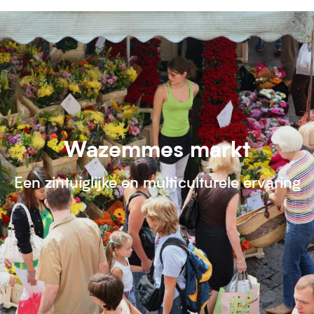
Wazemmes markt
Een zintuiglijke en multiculturele ervaring