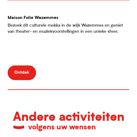
Maison Folie Wazemmes
Mu
Bezoek dit culturele mekka in de wijk Wazemmes en geniet
Elk
van theater- en muziekvoorstellingen in een unieke sfeer.
gra
opm
per
Ontdek
Andere activiteiten
volgens uw wensen