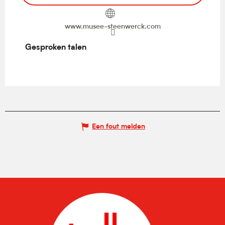
www.musee-steenwerck.com
Gesproken talen
Gesproken talen
Een fout melden