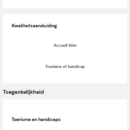
Dienstverlening
Kwaliteitsaanduiding
Kwaliteitsaanduiding
Accueil Vélo
Tourisme et handicap
Toegankelijkheid
Toerisme en handicaps
Toerisme en handicaps