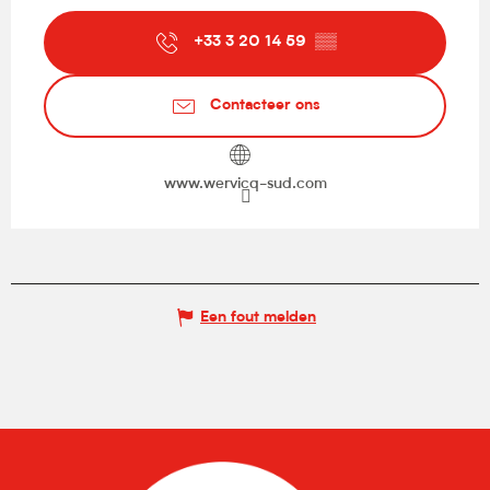
+33 3 20 14 59
▒▒
Contacteer ons
www.wervicq-sud.com
Een fout melden