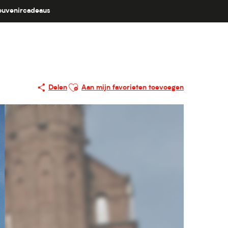
ouvenircadeaus
vail
Ajouter aux favoris
Delen
Aan mijn favorieten toevoegen