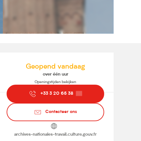
Openingstijden en contact
Geopend vandaag
over één uur
Openingstijden bekijken
+33 3 20 65 38
▒▒
Contacteer ons
archives-nationales-travail.culture.gouv.fr