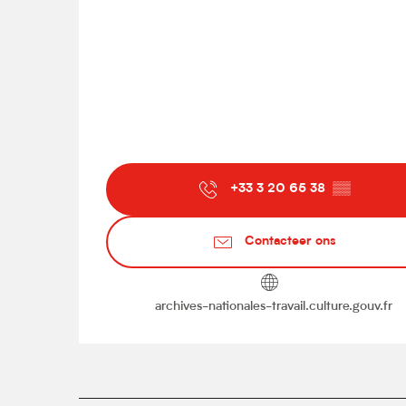
+33 3 20 65 38
▒▒
Contacteer ons
archives-nationales-travail.culture.gouv.fr