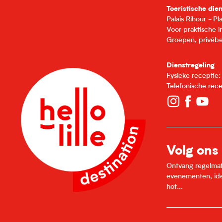
Toeristische die
Palais Rihour - P
Voor praktische 
Groepen, privébe
Dienstregeling
Fysieke receptie
Telefonische rec
Volg ons
Ontvang regelmatig
evenementen, idee
hot...