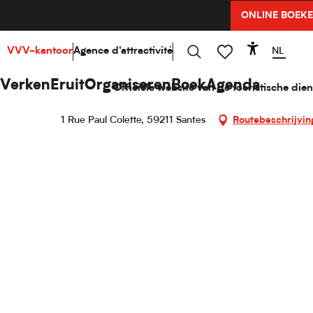
Aller
ONLINE BOEK
Home
Verken
Hello Cultuur
Musea en culturele l
au
contenu
principal
NL
VVV-kantoor
Agence d'attractivité
Accessib
Église Saint-Pierre
Zoek op
Voir les favoris
Verken
Eruit
Organiseren
Boek
Agenda
Officiële website van de toeristische dien
KATHEDRALEN, KERKEN & ABDIJEN
1 Rue Paul Colette, 59211 Santes
Routebeschrijvin