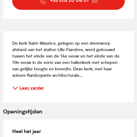
+33 (0)3 20 06 07
▒▒
Beschrijving
De kerk Saint-Maurice, gelegen op een steenworp 
afstand van het station Lille Flandres, werd gebouwd 
tussen het einde van de 14e eeuw en het einde van de 
19e eeuw in de vorm van een hallenkerk met schepen 
van gelijke hoogte en breedte. Deze kerk, met haar 
sobere flamboyante architecturale...
Lees verder
Openingstijden
Heel het jaar
Heel het jaar