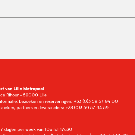
nst van Lille Metropool
lace Rihour - 59000 Lille
informatie, bezoeken en reserveringen: +33 (0)3 59 57 94 00
zoeken, partners en leveranciers: +33 (0)3 59 57 94 59
: 7 dagen per week van 10u tot 17u30