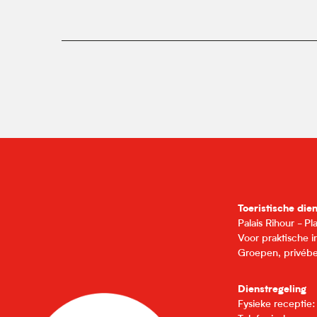
Toeristische die
Palais Rihour - P
Voor praktische 
Groepen, privébe
Dienstregeling
Fysieke receptie