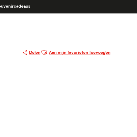
ouvenircadeaus
rt
Ajouter aux favoris
Delen
Aan mijn favorieten toevoegen