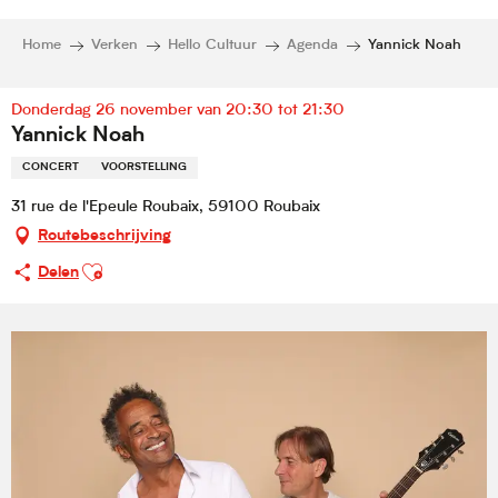
Home
Verken
Hello Cultuur
Agenda
Yannick Noah
Donderdag 26 november van 20:30 tot 21:30
Yannick Noah
CONCERT
VOORSTELLING
31 rue de l'Epeule Roubaix, 59100 Roubaix
Routebeschrijving
Ajouter aux favoris
Delen