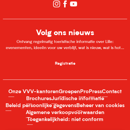
Volg ons nieuws
Ontvang regelmatig toeristische informatie over Lille:
evenementen, ideeën voor uw verblijf, wat is nieuw, wat is hot...
Registratie
Onze VVV-kantoren
Groepen
Pro
Press
Contact
Brochures
Juridische informatie
Beleid persoonlijke gegevens
Beheer van cookies
Algemene verkoopvoorwaarden
Toegankelijkheid: niet conform