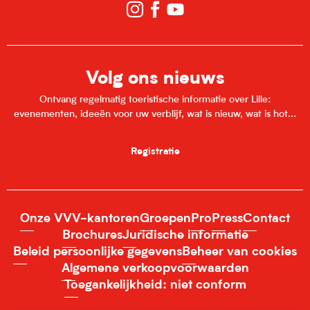
Volg ons nieuws
Ontvang regelmatig toeristische informatie over Lille:
evenementen, ideeën voor uw verblijf, wat is nieuw, wat is hot...
Registratie
Onze VVV-kantoren
Groepen
Pro
Press
Contact
Brochures
Juridische informatie
Beleid persoonlijke gegevens
Beheer van cookies
Algemene verkoopvoorwaarden
Toegankelijkheid: niet conform