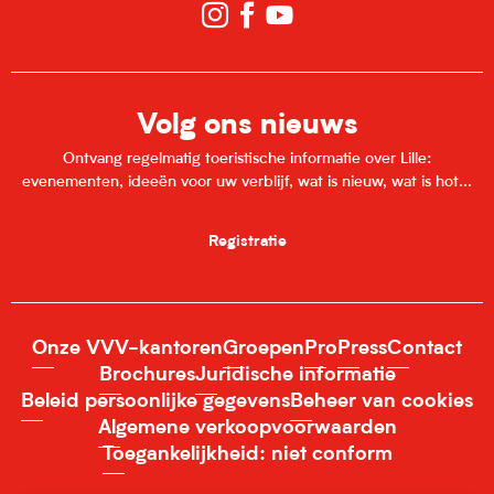
Volg ons nieuws
Ontvang regelmatig toeristische informatie over Lille:
evenementen, ideeën voor uw verblijf, wat is nieuw, wat is hot...
Registratie
Onze VVV-kantoren
Groepen
Pro
Press
Contact
Brochures
Juridische informatie
Beleid persoonlijke gegevens
Beheer van cookies
Algemene verkoopvoorwaarden
Toegankelijkheid: niet conform