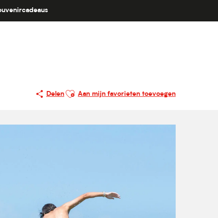
ouvenircadeaus
Ajouter aux favoris
Delen
Aan mijn favorieten toevoegen