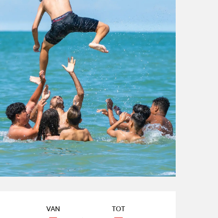
Openingstijden en contact
VAN
TOT