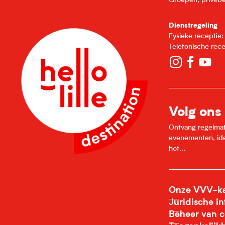
Groepen, privébe
Dienstregeling
Fysieke receptie
Telefonische rec
Volg ons
Ontvang regelmatig
evenementen, idee
hot...
Onze VVV-ka
Juridische i
Beheer van c