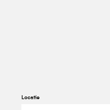
Vanaf
10 augustus 2026
tot
14 augustus 20
Maandag 17 augustus 2026
Dinsdag 18 augustus 2026
Vanaf
19 augustus 2026
tot
21 augustus 202
Locatie