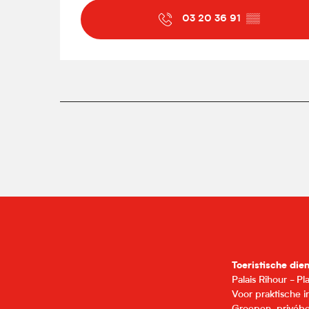
03 20 36 91
▒▒
Toeristische die
Palais Rihour - P
Voor praktische 