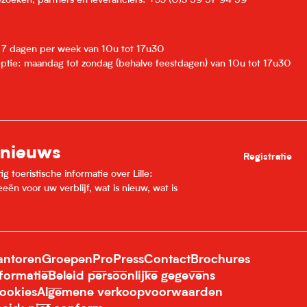
zoeken, partners en leveranciers: +33 (0)3 59 57 94 59
: 7 dagen per week van 10u tot 17u30
eptie: maandag tot zondag (behalve feestdagen) van 10u tot 17u30
 nieuws
Registratie
 toeristische informatie over Lille:
ën voor uw verblijf, wat is nieuw, wat is
ntoren
Groepen
Pro
Press
Contact
Brochures
nformatie
Beleid persoonlijke gegevens
ookies
Algemene verkoopvoorwaarden