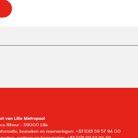
nst van Lille Metropool
lace Rihour - 59000 Lille
informatie, bezoeken en reserveringen: +33 (0)3 59 57 94 00