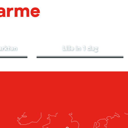
harme
arkten
Lille in 1 dag