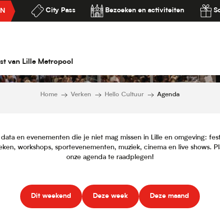
City Pass
Bezoeken en activiteiten
S
EN
Agenda
ilité
st van Lille Metropool
Home
Verken
Hello Cultuur
Agenda
 data en evenementen die je niet mag missen in Lille en omgeving: festi
eken, workshops, sportevenementen, muziek, cinema en live shows. Plan
onze agenda te raadplegen!
Dit weekend
Deze week
Deze maand