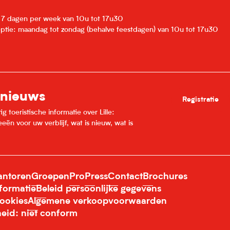
: 7 dagen per week van 10u tot 17u30
eptie: maandag tot zondag (behalve feestdagen) van 10u tot 17u30
 nieuws
Registratie
 toeristische informatie over Lille:
ën voor uw verblijf, wat is nieuw, wat is
ntoren
Groepen
Pro
Press
Contact
Brochures
nformatie
Beleid persoonlijke gegevens
ookies
Algemene verkoopvoorwaarden
heid: niet conform