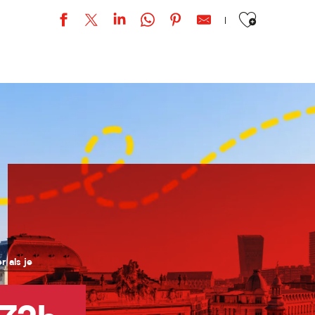
Ajouter aux favor
e »
 als je