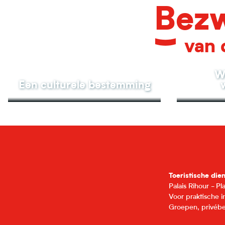
Bezw
van 
W
Een culturele bestemming
Toeristische die
Palais Rihour - P
Voor praktische 
Groepen, privébe