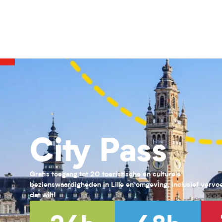
Loisirs 11/17 ans au PRJ Laennec (été 2026)
Activités pour enfants (0-6 ans) pour l'été 2026
Habiter Roubaix
Le Front fortifié des Weppes : le béton à l'épreuve de la guerre
Loisirs 13/17 ans au PRJ Nord (vacances été 2026)
Exposition " Trésors de laine et de soie "
Exposition « Fiat lux ! Une quête effrénée de lumière au XIXᵉ siècl
Musée des enfants #1 : Grandeur Nature
Jessy Razafimandimby
Jessy Razafimandimby
City Pass
Obsession
Obsession
Gratis toegang tot 20 toeristische en culturele
bezienswaardigheden in Lille en omgeving, inclusief vervoer
dat wilt!