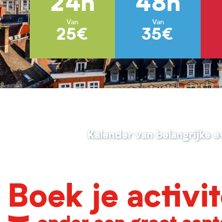
24h
48h
Van
Van
25€
35€
Kalender van belangrijke
Boek je activit