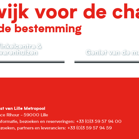
ijk voor de c
de bestemming
inkelcentra &
warenhuizen
Geniet van de m
nst van Lille Metropool
lace Rihour - 59000 Lille
informatie, bezoeken en reserveringen: +33 (0)3 59 57 94 00
zoeken, partners en leveranciers: +33 (0)3 59 57 94 59