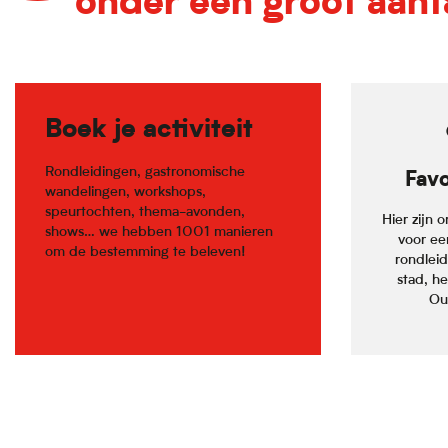
onder een groot aant
Boek je activiteit
Rondleidingen, gastronomische
Favo
wandelingen, workshops,
speurtochten, thema-avonden,
Hier zijn 
shows… we hebben 1001 manieren
voor ee
om de bestemming te beleven!
rondlei
stad, he
Oud