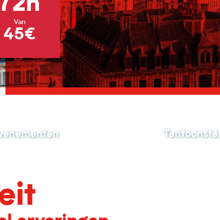
72h
Van
45€
 evenementen
Tentoonstel
eit