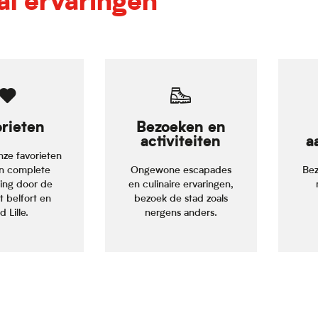
al ervaringen
rieten
Bezoeken en
activiteiten
a
onze favorieten
n complete
Ongewone escapades
Bez
ding door de
en culinaire ervaringen,
t belfort en
bezoek de stad zoals
 Lille.
nergens anders.