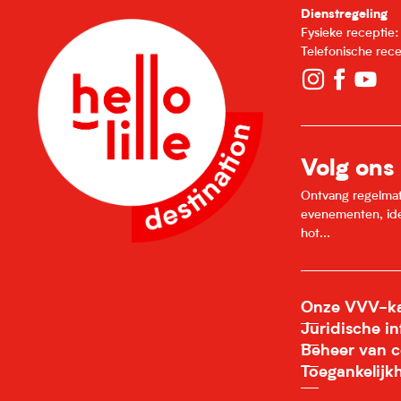
Dienstregeling
Fysieke receptie
Telefonische rec
Volg ons
Ontvang regelmatig
evenementen, idee
hot...
Onze VVV-ka
Juridische i
Beheer van c
Toegankelijk