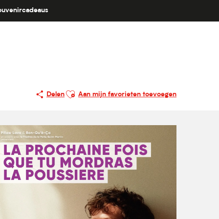
ouvenircadeaus
Ajouter aux favoris
Delen
Aan mijn favorieten toevoegen