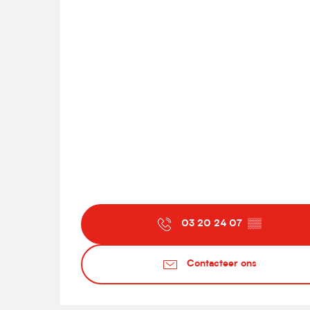
03 20 24 07
▒▒
Contacteer ons