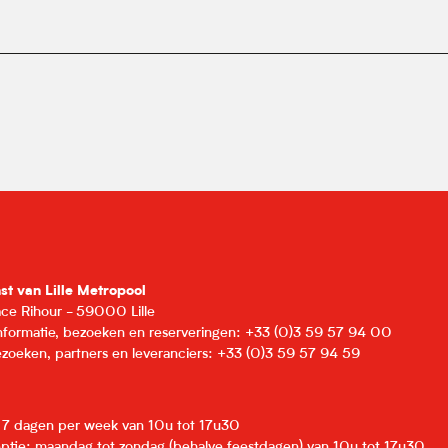
nst van Lille Metropool
lace Rihour - 59000 Lille
informatie, bezoeken en reserveringen: +33 (0)3 59 57 94 00
zoeken, partners en leveranciers: +33 (0)3 59 57 94 59
: 7 dagen per week van 10u tot 17u30
eptie: maandag tot zondag (behalve feestdagen) van 10u tot 17u30