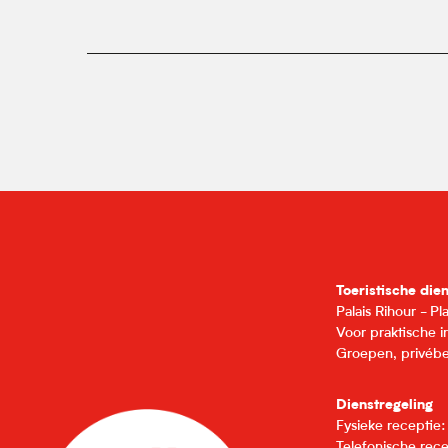
Toeristische die
Palais Rihour - P
Voor praktische 
Groepen, privébe
Dienstregeling
Fysieke receptie
Telefonische rec