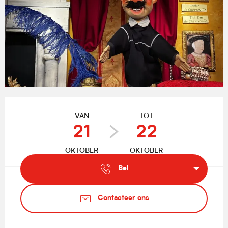
Openingstijden en contactgegevens
VAN
TOT
21
22
OKTOBER
OKTOBER
Bel
Contacteer ons