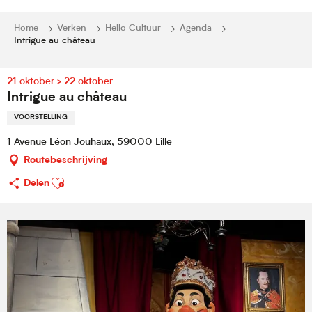
Home
Verken
Hello Cultuur
Agenda
Intrigue au château
21 oktober > 22 oktober
Intrigue au château
VOORSTELLING
1 Avenue Léon Jouhaux, 59000 Lille
Routebeschrijving
Ajouter aux favoris
Delen