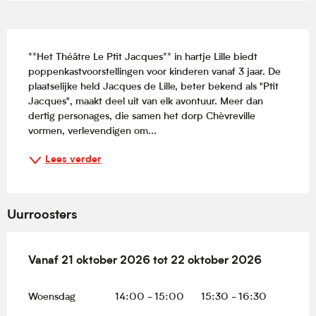
Beschrijving
**Het Théâtre Le Ptit Jacques** in hartje Lille biedt 
poppenkastvoorstellingen voor kinderen vanaf 3 jaar. De 
plaatselijke held Jacques de Lille, beter bekend als "Ptit 
Jacques", maakt deel uit van elk avontuur. Meer dan 
dertig personages, die samen het dorp Chèvreville 
vormen, verlevendigen om...
Lees verder
Uurroosters
Vanaf
Vanaf
21 oktober 2026
21 oktober 2026
tot
tot
22 oktober 2026
22 oktober 2026
Woensdag
14:00 - 15:00
15:30 - 16:30