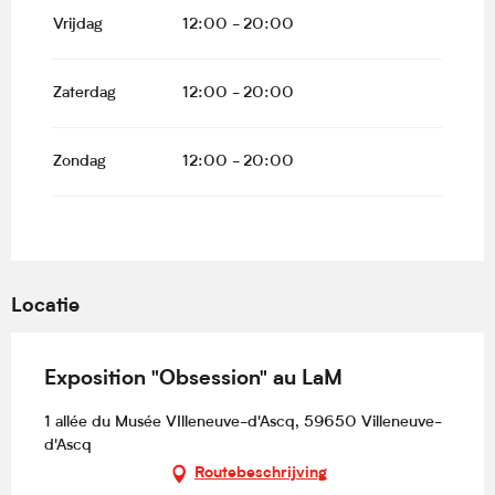
2026
Vrijdag
12:00 - 20:00
Vanaf
28 juli 2026
tot
2 augustus
2026
Zaterdag
12:00 - 20:00
Vanaf
11 augustus 2026
tot
16
augustus 2026
Zondag
12:00 - 20:00
Vanaf
18 augustus 2026
tot
23
augustus 2026
Vanaf
25 augustus 2026
tot
30
augustus 2026
Locatie
Vanaf
1 september 2026
tot
6
september 2026
Vanaf
8 september 2026
tot
13
Exposition "Obsession" au LaM
september 2026
1 allée du Musée VIlleneuve-d'Ascq, 59650 Villeneuve-
Vanaf
15 september 2026
tot
20
d'Ascq
september 2026
Routebeschrijving