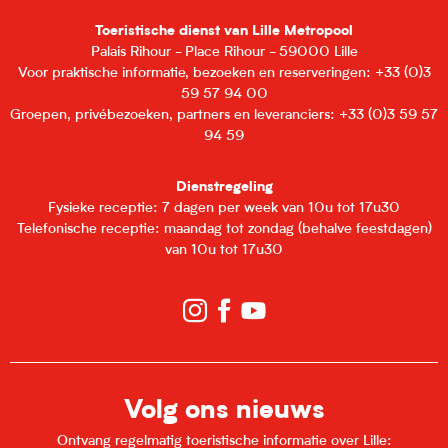
Toeristische dienst van Lille Metropool
Vanaf
5 januari 2027
tot
10
Palais Rihour - Place Rihour - 59000 Lille
januari 2027
Voor praktische informatie, bezoeken en reserveringen: +33 (0)3
59 57 94 00
Vanaf
12 januari 2027
tot
17
januari 2027
Groepen, privébezoeken, partners en leveranciers: +33 (0)3 59 57
94 59
Vanaf
19 januari 2027
tot
24
januari 2027
Dienstregeling
Fysieke receptie: 7 dagen per week van 10u tot 17u30
Vanaf
26 januari 2027
tot
31
Telefonische receptie: maandag tot zondag (behalve feestdagen)
januari 2027
van 10u tot 17u30
Vanaf
2 februari 2027
tot
7
februari 2027
Vanaf
9 februari 2027
tot
14
februari 2027
Vanaf
16 februari 2027
tot
21
februari 2027
Volg ons nieuws
Ontvang regelmatig toeristische informatie over Lille:
Vanaf
23 februari 2027
tot
28