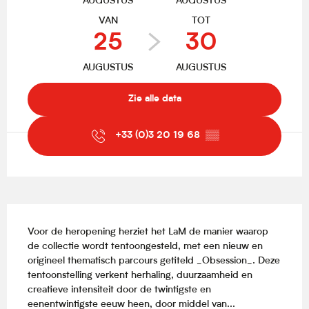
AUGUSTUS
AUGUSTUS
VAN
TOT
25
30
AUGUSTUS
AUGUSTUS
Zie alle data
+33 (0)3 20 19 68
▒▒
Beschrijving
Voor de heropening herziet het LaM de manier waarop 
de collectie wordt tentoongesteld, met een nieuw en 
origineel thematisch parcours getiteld _Obsession_. Deze 
tentoonstelling verkent herhaling, duurzaamheid en 
creatieve intensiteit door de twintigste en 
eenentwintigste eeuw heen, door middel van...