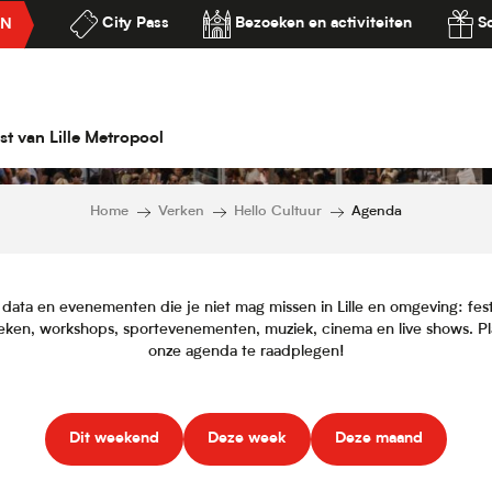
City Pass
Bezoeken en activiteiten
S
EN
Agenda
ilité
st van Lille Metropool
Home
Verken
Hello Cultuur
Agenda
 data en evenementen die je niet mag missen in Lille en omgeving: festi
eken, workshops, sportevenementen, muziek, cinema en live shows. Plan
onze agenda te raadplegen!
Dit weekend
Deze week
Deze maand