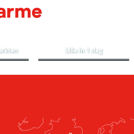
harme
arkten
Lille in 1 dag