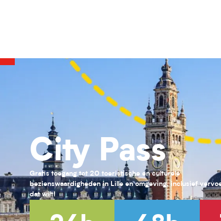
Loisirs 11/17 ans au PRJ Laennec (été 2026)
Activités pour enfants (0-6 ans) pour l'été 2026
Habiter Roubaix
Le Front fortifié des Weppes : le béton à l'épreuve de la guerre
Loisirs 13/17 ans au PRJ Nord (vacances été 2026)
Exposition " Trésors de laine et de soie "
Exposition « Fiat lux ! Une quête effrénée de lumière au XIXᵉ siècl
Musée des enfants #1 : Grandeur Nature
Jessy Razafimandimby
Jessy Razafimandimby
City Pass
Obsession
Obsession
Gratis toegang tot 20 toeristische en culturele
bezienswaardigheden in Lille en omgeving, inclusief vervoer
dat wilt!