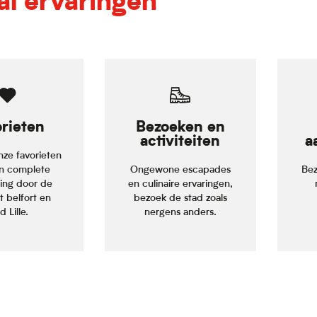
al ervaringen
rieten
Bezoeken en
activiteiten
a
onze favorieten
n complete
Ongewone escapades
Bez
ding door de
en culinaire ervaringen,
t belfort en
bezoek de stad zoals
 Lille.
nergens anders.