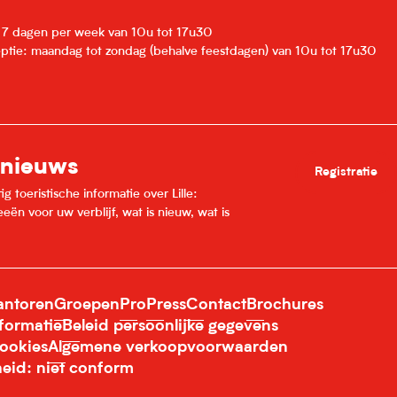
: 7 dagen per week van 10u tot 17u30
eptie: maandag tot zondag (behalve feestdagen) van 10u tot 17u30
 nieuws
Registratie
 toeristische informatie over Lille:
ën voor uw verblijf, wat is nieuw, wat is
ntoren
Groepen
Pro
Press
Contact
Brochures
nformatie
Beleid persoonlijke gegevens
ookies
Algemene verkoopvoorwaarden
heid: niet conform