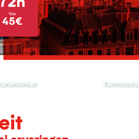
72h
Van
45€
 evenementen
Tentoonstel
eit