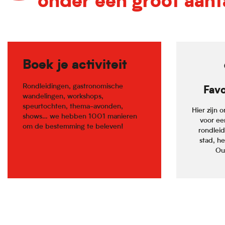
onder een groot aant
Boek je activiteit
Rondleidingen, gastronomische
Favo
wandelingen, workshops,
speurtochten, thema-avonden,
Hier zijn 
shows… we hebben 1001 manieren
voor ee
om de bestemming te beleven!
rondlei
stad, he
Oud