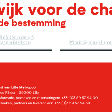
ijk voor de c
de bestemming
inkelcentra &
warenhuizen
Geniet van de m
nst van Lille Metropool
lace Rihour - 59000 Lille
informatie, bezoeken en reserveringen: +33 (0)3 59 57 94 00
zoeken, partners en leveranciers: +33 (0)3 59 57 94 59