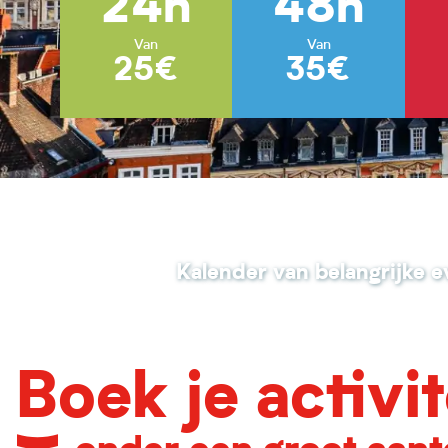
24h
48h
Van
Van
25€
35€
Kalender van belangrijke
Boek je activit