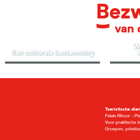
Bezw
van 
W
Een culturele bestemming
Toeristische die
Palais Rihour - P
Voor praktische 
Groepen, privébe