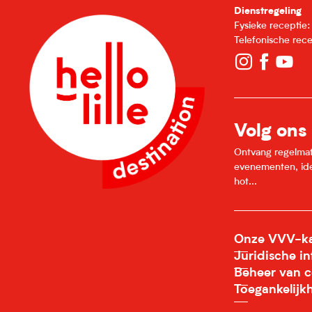
Dienstregeling
Fysieke receptie
Telefonische rec
Volg ons
Ontvang regelmatig
evenementen, idee
hot...
Onze VVV-ka
Juridische i
Beheer van c
Toegankelijk