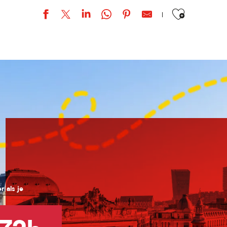
Ajouter aux favor
e »
 als je