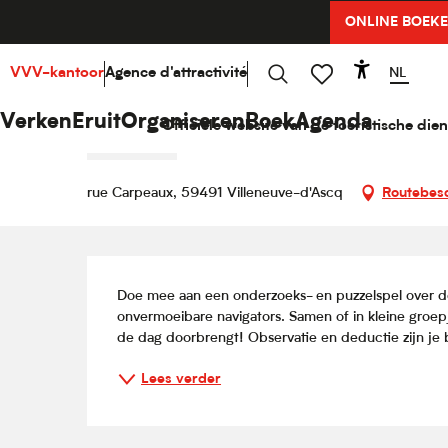
Aller
ONLINE BOEK
Home
Verken
Hello Cultuur
Agenda
Enquête 
au
contenu
principal
NL
VVV-kantoor
Agence d'attractivité
Accessib
Zondag 9 augustus van 10:30 tot 18:30
Zoek op
Voir les favoris
Enquête chez les Vikings
Verken
Eruit
Organiseren
Boek
Agenda
Officiële website van de toeristische dien
RONDLEIDING
rue Carpeaux, 59491 Villeneuve-d'Ascq
Routebesc
Beschrijving
Doe mee aan een onderzoeks- en puzzelspel over de 
onvermoeibare navigators. Samen of in kleine groepj
de dag doorbrengt! Observatie en deductie zijn je 
Lees verder