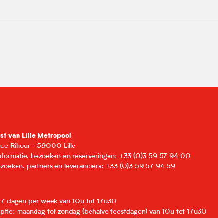
nst van Lille Metropool
lace Rihour - 59000 Lille
informatie, bezoeken en reserveringen: +33 (0)3 59 57 94 00
zoeken, partners en leveranciers: +33 (0)3 59 57 94 59
: 7 dagen per week van 10u tot 17u30
eptie: maandag tot zondag (behalve feestdagen) van 10u tot 17u30