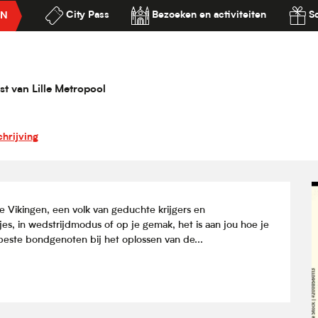
City Pass
Bezoeken en activiteiten
S
EN
chez les Vikings
ilité
st van Lille Metropool
hrijving
Vikingen, een volk van geduchte krijgers en 
es, in wedstrijdmodus of op je gemak, het is aan jou hoe je 
beste bondgenoten bij het oplossen van de...