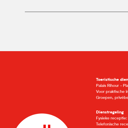
Toeristische die
Palais Rihour - P
Voor praktische 
Groepen, privébe
Dienstregeling
Fysieke receptie
Telefonische rec