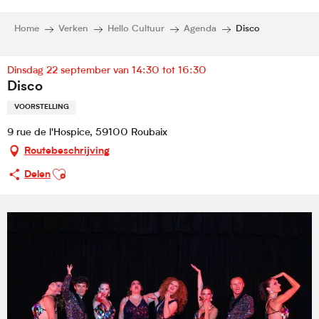
Home
Verken
Hello Cultuur
Agenda
Disco
Dinsdag 22 september van 14:30 tot 16:30
Disco
VOORSTELLING
9 rue de l'Hospice, 59100 Roubaix
Routebeschrijving
Ajouter aux favoris
Delen