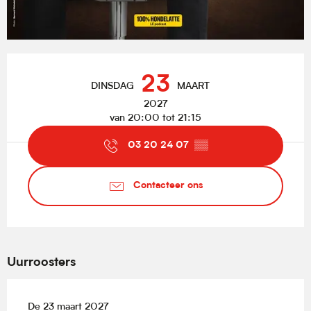
Openingstijden en contactgegevens
23
DINSDAG
MAART
2027
van 20:00 tot 21:15
03 20 24 07
▒▒
Contacteer ons
Uurroosters
De 23 maart 2027