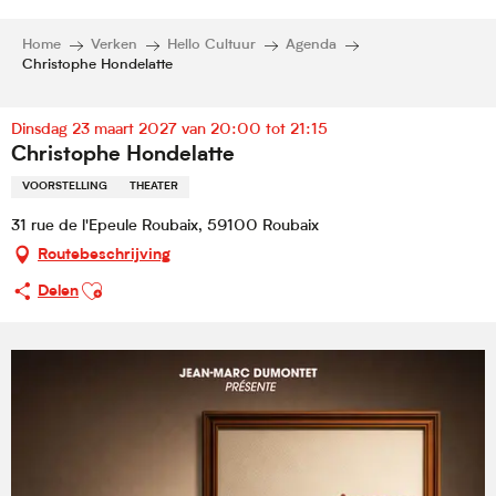
Home
Verken
Hello Cultuur
Agenda
Christophe Hondelatte
Dinsdag 23 maart 2027 van 20:00 tot 21:15
Christophe Hondelatte
VOORSTELLING
THEATER
31 rue de l'Epeule Roubaix, 59100 Roubaix
Routebeschrijving
Ajouter aux favoris
Delen