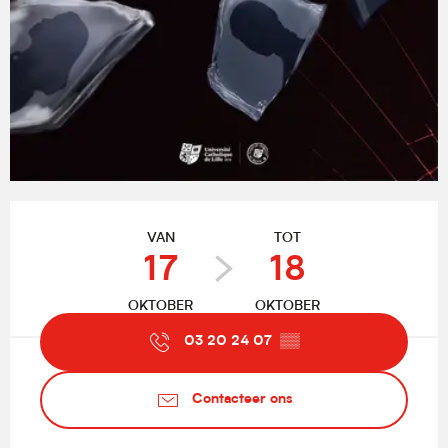
Openingstijden en contactgegevens
VAN
TOT
17
18
OKTOBER
OKTOBER
03 20 24 07
▒▒
Contacteer ons