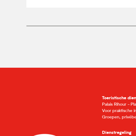
Toeristische die
Palais Rihour - P
Voor praktische 
Groepen, privébe
Dienstregeling