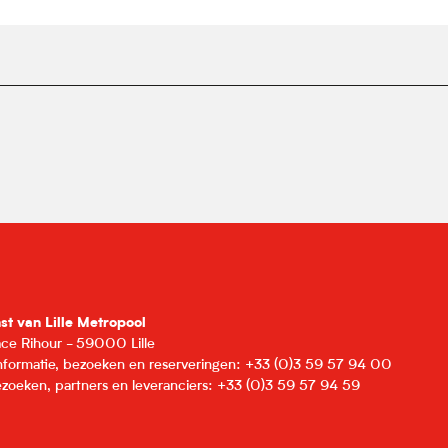
nst van Lille Metropool
lace Rihour - 59000 Lille
informatie, bezoeken en reserveringen: +33 (0)3 59 57 94 00
zoeken, partners en leveranciers: +33 (0)3 59 57 94 59