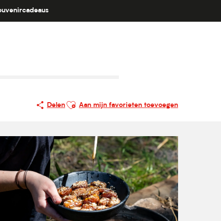
ouvenircadeaus
IE / BEURS / OPEN DAG
FESTIVAL
LEZEN
Ajouter aux favoris
Delen
Aan mijn favorieten toevoegen