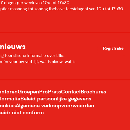
: 7 dagen per week van 10u tot 17u30
eptie: maandag tot zondag (behalve feestdagen) van 10u tot 17u30
 nieuws
Registratie
 toeristische informatie over Lille:
ën voor uw verblijf, wat is nieuw, wat is
ntoren
Groepen
Pro
Press
Contact
Brochures
nformatie
Beleid persoonlijke gegevens
ookies
Algemene verkoopvoorwaarden
heid: niet conform