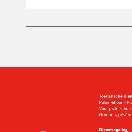
Toeristische die
Palais Rihour - P
Voor praktische 
Groepen, privébe
Dienstregeling