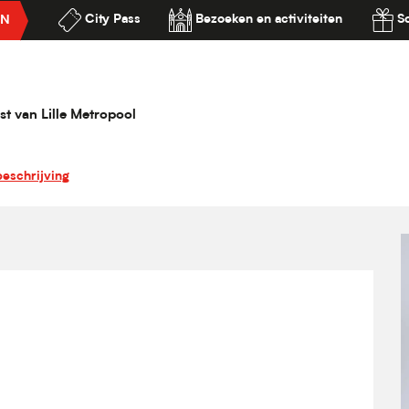
City Pass
Bezoeken en activiteiten
S
EN
ilité
st van Lille Metropool
eschrijving