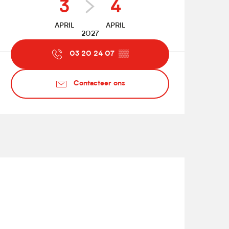
3
4
APRIL
APRIL
2027
03 20 24 07
▒▒
Contacteer ons