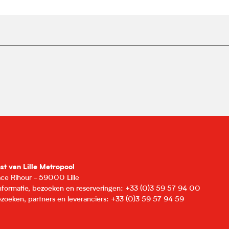
nst van Lille Metropool
lace Rihour - 59000 Lille
informatie, bezoeken en reserveringen: +33 (0)3 59 57 94 00
zoeken, partners en leveranciers: +33 (0)3 59 57 94 59