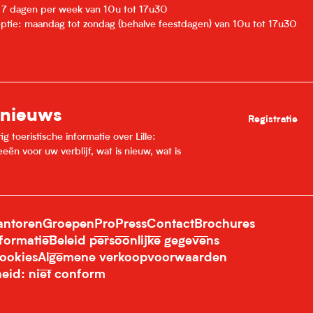
: 7 dagen per week van 10u tot 17u30
eptie: maandag tot zondag (behalve feestdagen) van 10u tot 17u30
 nieuws
Registratie
 toeristische informatie over Lille:
ën voor uw verblijf, wat is nieuw, wat is
ntoren
Groepen
Pro
Press
Contact
Brochures
nformatie
Beleid persoonlijke gegevens
ookies
Algemene verkoopvoorwaarden
heid: niet conform