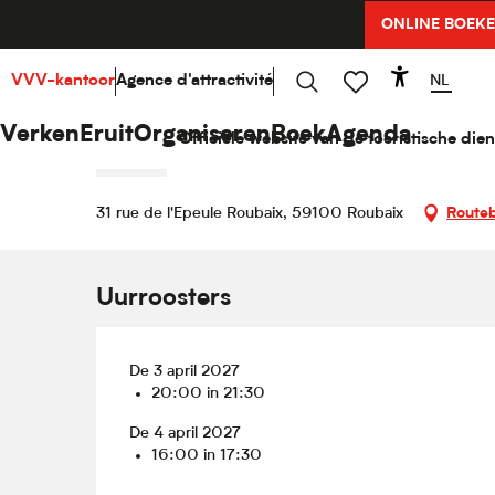
Aller
ONLINE BOEK
Home
Verken
Hello Cultuur
Agenda
ART
au
contenu
principal
NL
VVV-kantoor
Agence d'attractivité
Accessib
3 april 2027 > 4 april 2027
Zoek op
Voir les favoris
ART
Verken
Eruit
Organiseren
Boek
Agenda
Officiële website van de toeristische dien
THEATER
31 rue de l'Epeule Roubaix, 59100 Roubaix
Routeb
Uurroosters
De 3 april 2027
20:00 in 21:30
De 4 april 2027
16:00 in 17:30