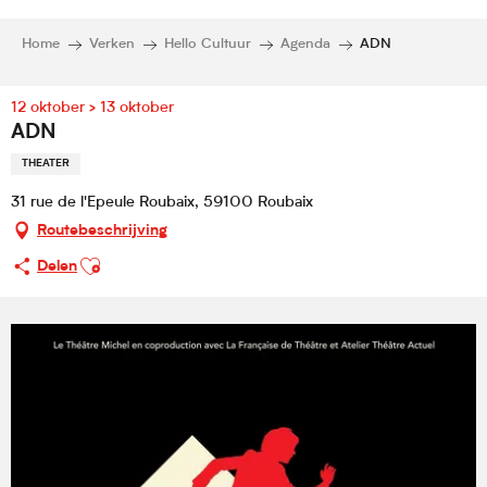
Home
Verken
Hello Cultuur
Agenda
ADN
12 oktober > 13 oktober
ADN
THEATER
31 rue de l'Epeule Roubaix, 59100 Roubaix
Routebeschrijving
Ajouter aux favoris
Delen