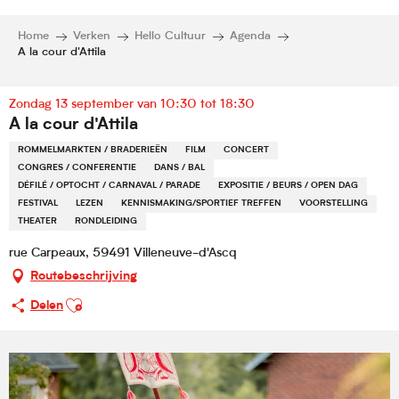
Home
Verken
Hello Cultuur
Agenda
A la cour d'Attila
Zondag 13 september van 10:30 tot 18:30
A la cour d'Attila
ROMMELMARKTEN / BRADERIEËN
FILM
CONCERT
CONGRES / CONFERENTIE
DANS / BAL
DÉFILÉ / OPTOCHT / CARNAVAL / PARADE
EXPOSITIE / BEURS / OPEN DAG
FESTIVAL
LEZEN
KENNISMAKING/SPORTIEF TREFFEN
VOORSTELLING
THEATER
RONDLEIDING
rue Carpeaux, 59491 Villeneuve-d'Ascq
Routebeschrijving
Ajouter aux favoris
Delen