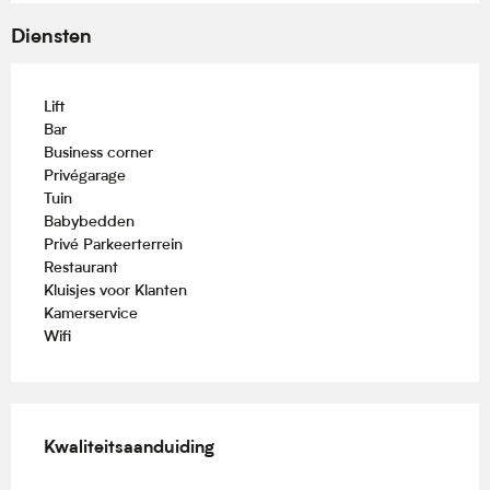
Diensten
Lift
Bar
Business corner
Privégarage
Tuin
Babybedden
Privé Parkeerterrein
Restaurant
Kluisjes voor Klanten
Kamerservice
Wifi
Dienstverlening
Kwaliteitsaanduiding
Kwaliteitsaanduiding