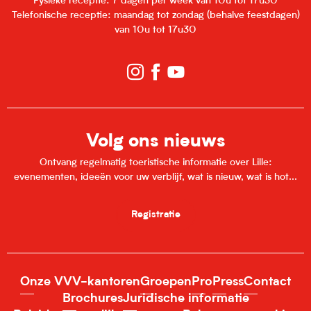
Fysieke receptie: 7 dagen per week van 10u tot 17u30
Telefonische receptie: maandag tot zondag (behalve feestdagen)
van 10u tot 17u30
Volg ons nieuws
Ontvang regelmatig toeristische informatie over Lille:
evenementen, ideeën voor uw verblijf, wat is nieuw, wat is hot...
Registratie
Onze VVV-kantoren
Groepen
Pro
Press
Contact
Brochures
Juridische informatie