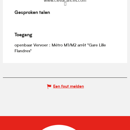
www.clevacances.com
Gesproken talen
Gesproken talen
Toegang
Toegang
openbaar Vervoer : Métro M1/M2 arrêt "Gare Lille
Flandres"
Een fout melden