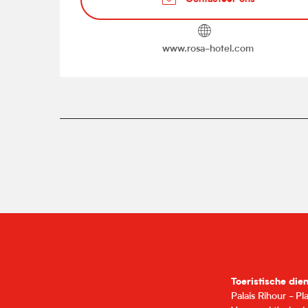
www.rosa-hotel.com
Toeristische die
Palais Rihour - P