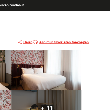
ouvenircadeaus
Ajouter aux favoris
Delen
Aan mijn favorieten toevoegen
+ 11