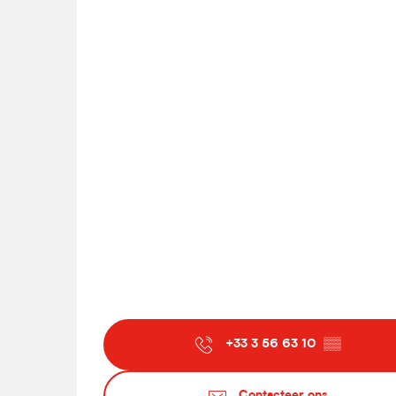
+33 3 56 63 10
▒▒
Contacteer ons