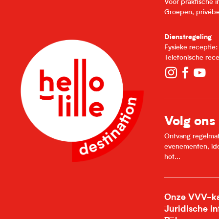
Voor praktische 
Groepen, privébe
Dienstregeling
Fysieke receptie
Telefonische rec
Volg ons
Ontvang regelmatig
evenementen, idee
hot...
Onze VVV-ka
Juridische i