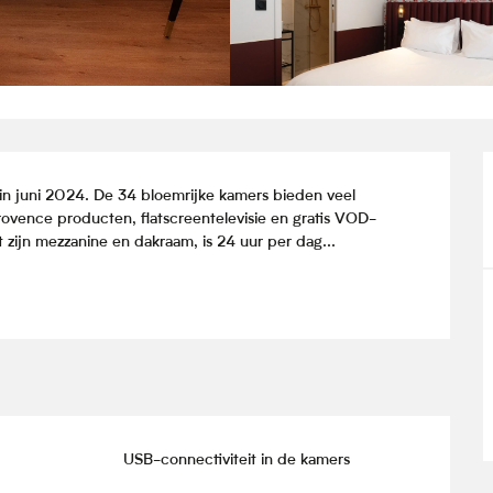
in juni 2024. De 34 bloemrijke kamers bieden veel 
ovence producten, flatscreentelevisie en gratis VOD-
 zijn mezzanine en dakraam, is 24 uur per dag...
USB-connectiviteit in de kamers