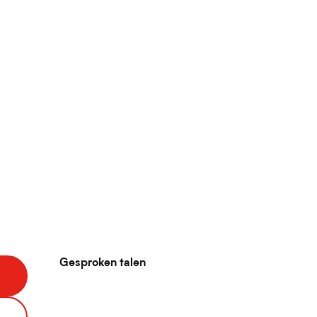
Gesproken talen
Gesproken talen