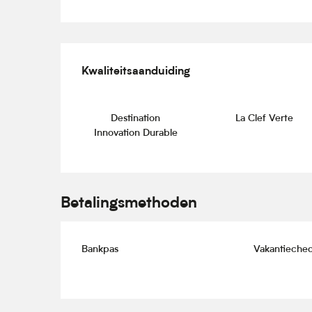
Dienstverlening
Kwaliteitsaanduiding
Kwaliteitsaanduiding
Destination
La Clef Verte
Innovation Durable
Betalingsmethoden
Bankpas
Vakantieche