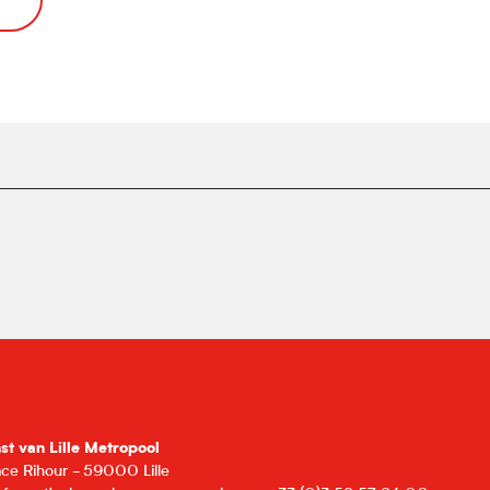
nst van Lille Metropool
lace Rihour - 59000 Lille