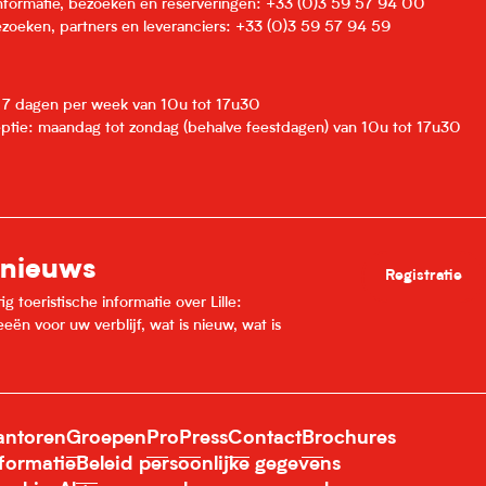
informatie, bezoeken en reserveringen: +33 (0)3 59 57 94 00
zoeken, partners en leveranciers: +33 (0)3 59 57 94 59
: 7 dagen per week van 10u tot 17u30
eptie: maandag tot zondag (behalve feestdagen) van 10u tot 17u30
 nieuws
Registratie
 toeristische informatie over Lille:
ën voor uw verblijf, wat is nieuw, wat is
ntoren
Groepen
Pro
Press
Contact
Brochures
nformatie
Beleid persoonlijke gegevens