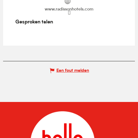
www.radissonhotels.com
Gesproken talen
Gesproken talen
Een fout melden