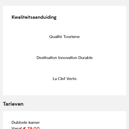
Dienstverlening
Kwaliteitsaanduiding
Kwaliteitsaanduiding
Qualité Tourisme
Destination Innovation Durable
La Clef Verte
Tarieven
Dubbele kamer
Vanaf
€ 79,00