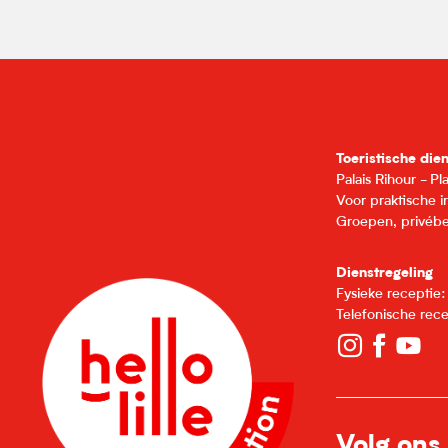
Toeristische die
Palais Rihour - P
Voor praktische 
Groepen, privébe
Dienstregeling
Fysieke receptie
Telefonische rec
Volg ons