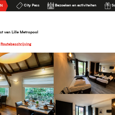
City Pass
Bezoeken en activiteiten
S
EN
estaurant des Acacias Lille Neuville-en-Ferrain
ilité
acias Lille Neuville-en-Ferrain
st van Lille Metropool
Routebeschrijving