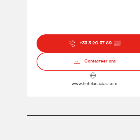
+33 3 20 37 89
▒▒
Contacteer ons
www.hotelacacias.com