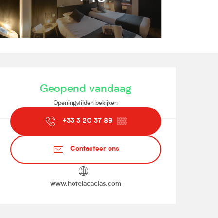
Openingstijden en contact
Geopend vandaag
Openingstijden bekijken
+33 3 20 37 89
▒▒
Contacteer ons
www.hotelacacias.com