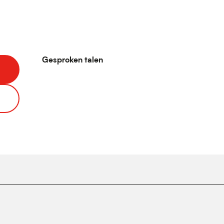
Gesproken talen
Gesproken talen