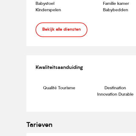
Babystoel
Familie kamer
Kinderspelen
Babybedden
Bekijk alle diensten
Dienstverlening
Kwaliteitsaanduiding
Kwaliteitsaanduiding
Qualité Tourisme
Destination
Innovation Durable
Tarieven