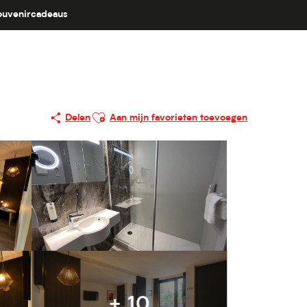
ouvenircadeaus
Ajouter aux favoris
Delen
Aan mijn favorieten toevoegen
+ 10