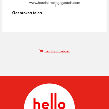
www.hotelhermitagegantois.com
Gesproken talen
Gesproken talen
Een fout melden