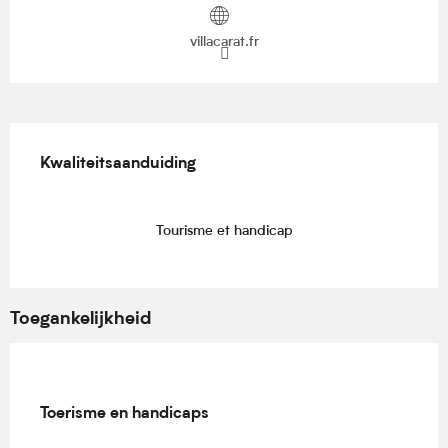
villacarat.fr
Dienstverlening
Kwaliteitsaanduiding
Kwaliteitsaanduiding
Tourisme et handicap
Toegankelijkheid
Toerisme en handicaps
Toerisme en handicaps