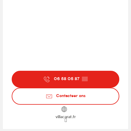
06 58 05 87
▒▒
Contacteer ons
villacarat.fr