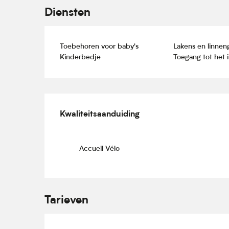
Diensten
Toebehoren voor baby's
Lakens en linne
Kinderbedje
Toegang tot het i
Dienstverlening
Kwaliteitsaanduiding
Kwaliteitsaanduiding
Accueil Vélo
Tarieven