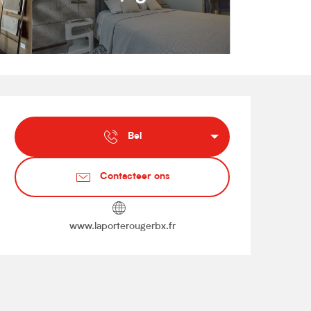
Openingstijden en contact
Bel
Contacteer ons
www.laporterougerbx.fr