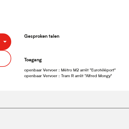
Gesproken talen
Gesproken talen
Toegang
Toegang
openbaar Vervoer : Métro M2 arrêt "Eurotéléport"
openbaar Vervoer : Tram R arrêt "Alfred Mongy"