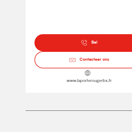
Bel
Contacteer ons
www.laporterougerbx.fr