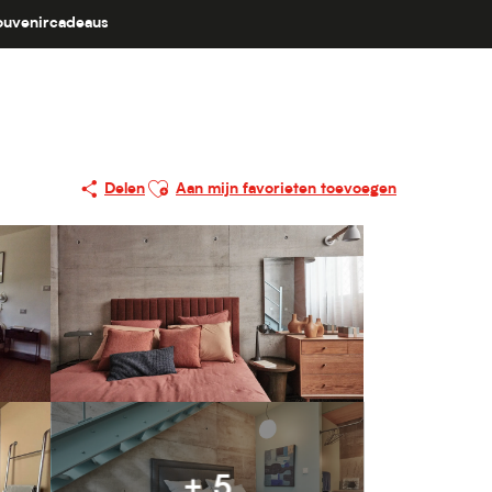
ouvenircadeaus
Ajouter aux favoris
Delen
Aan mijn favorieten toevoegen
+ 5