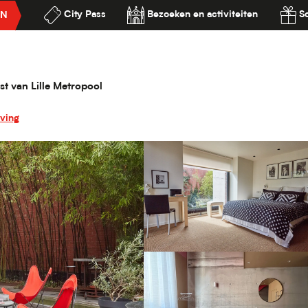
City Pass
Bezoeken en activiteiten
S
EN
ge RBX
ilité
st van Lille Metropool
ving