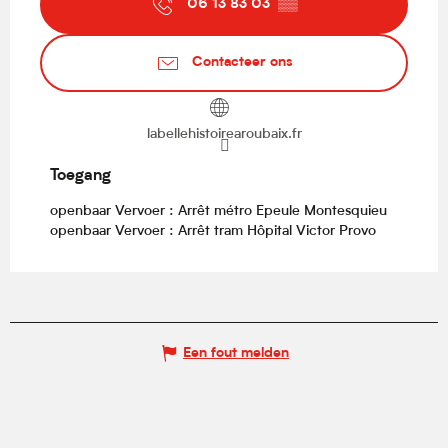
06 13 83 03
▒▒
Contacteer ons
labellehistoirearoubaix.fr
Toegang
Toegang
openbaar Vervoer : Arrêt métro Epeule Montesquieu
openbaar Vervoer : Arrêt tram Hôpital Victor Provo
Een fout melden