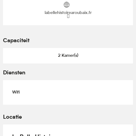
labellehistoirearoubaix.fr
Capaciteit
2 Kamer(s)
Diensten
Wifi
Locatie