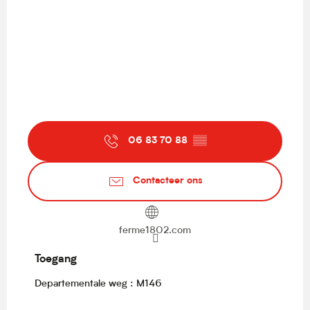
06 83 70 88
▒▒
Contacteer ons
ferme1802.com
Toegang
Toegang
Departementale weg : M146