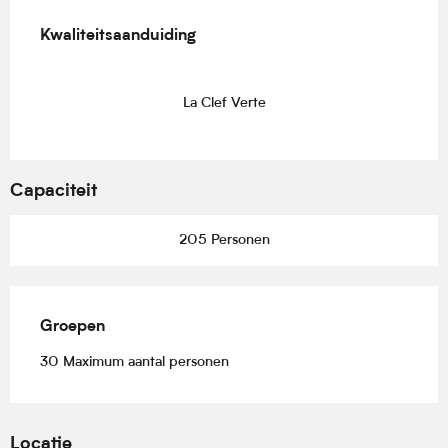
Dienstverlening
Kwaliteitsaanduiding
Kwaliteitsaanduiding
La Clef Verte
Capaciteit
205 Personen
Groepen
Groepen
30 Maximum aantal personen
Locatie