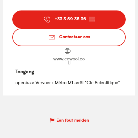
+33 3 59 35 36
▒▒
Contacteer ons
www.cowool.co
Toegang
Toegang
openbaar Vervoer : Métro M1 arrêt "Cte Scientifique"
Een fout melden