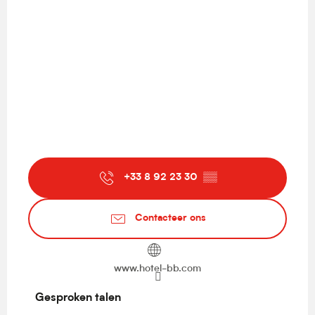
+33 8 92 23 30
▒▒
Contacteer ons
www.hotel-bb.com
Gesproken talen
Gesproken talen