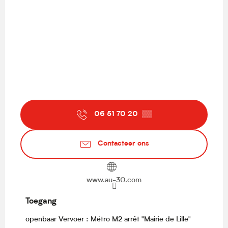
06 51 70 20
▒▒
Contacteer ons
www.au-30.com
Toegang
Toegang
openbaar Vervoer : Métro M2 arrêt "Mairie de Lille"