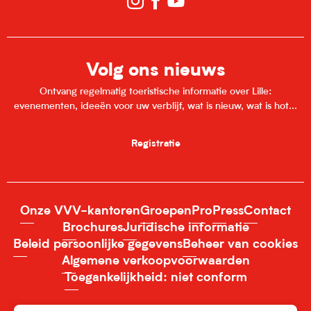
Volg ons nieuws
Ontvang regelmatig toeristische informatie over Lille:
evenementen, ideeën voor uw verblijf, wat is nieuw, wat is hot...
Registratie
Onze VVV-kantoren
Groepen
Pro
Press
Contact
Brochures
Juridische informatie
Beleid persoonlijke gegevens
Beheer van cookies
Algemene verkoopvoorwaarden
Toegankelijkheid: niet conform