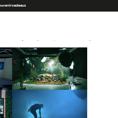
ouvenircadeaus
Ajouter aux favoris
Delen
Aan mijn favorieten toevoegen