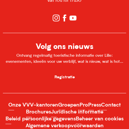
van 10u tot 17u30
Volg ons nieuws
Ontvang regelmatig toeristische informatie over Lille:
evenementen, ideeën voor uw verblijf, wat is nieuw, wat is hot...
Registratie
Onze VVV-kantoren
Groepen
Pro
Press
Contact
Brochures
Juridische informatie
Beleid persoonlijke gegevens
Beheer van cookies
Algemene verkoopvoorwaarden