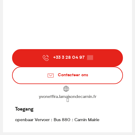
+33 3 28 04 97
▒▒
Contacteer ons
yvonetfira.lamaisondecarnin.fr
Toegang
Toegang
openbaar Vervoer : Bus 880 : Carnin Mairie