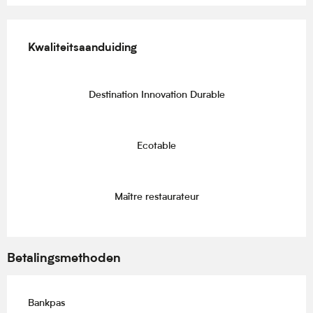
Dienstverlening
Kwaliteitsaanduiding
Kwaliteitsaanduiding
Destination Innovation Durable
Ecotable
Maître restaurateur
Betalingsmethoden
Bankpas