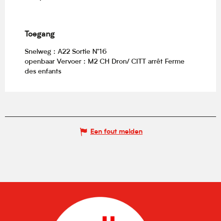
Toegang
Toegang
Snelweg : A22 Sortie N°16
openbaar Vervoer : M2 CH Dron/ CITT arrêt Ferme
des enfants
Een fout melden